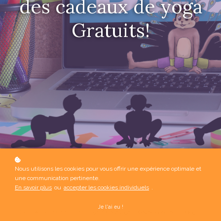
des cadeaux de yoga
Gratuits!
Nous utilisons les cookies pour vous offrir une expérience optimale et
une communication pertinente.
En savoir plus
ou
accepter les cookies individuels
.
Je l'ai eu !
Tous/ All
Fiche (3)
Posture (1)
Yoga (6)
Pedayoga (9)
Developpement (4)
Blog (3)