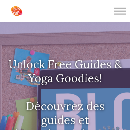
CONTACT
ABOUT US
SIGN IN
SIGN UP
Unlock Free Guides &
Yoga Goodies!
Découvrez des
guides et