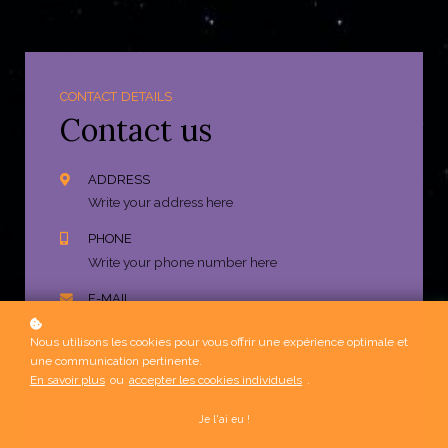
CONTACT DETAILS
Contact us
ADDRESS
Write your address here
PHONE
Write your phone number here
E-MAIL
Write your e-mail address here
Nous utilisons les cookies pour vous offrir une expérience optimale et
HOURS OF OPERATION
une communication pertinente.
Monday - Friday 9.00 - 19.00
En savoir plus
ou
accepter les cookies individuels
.
Je l'ai eu !