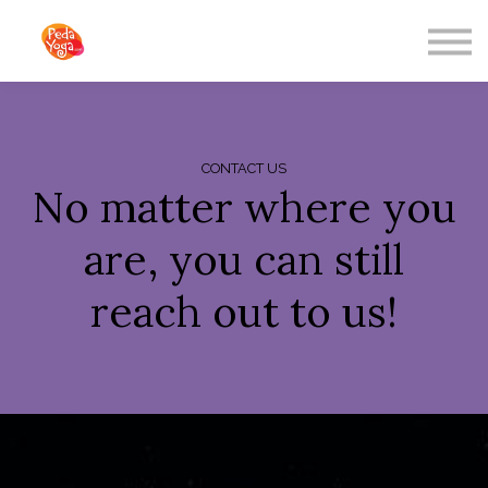
ABOUT US
SIGN IN
SIGN UP
Freebies
CONTACT US
No matter where you
are, you can still
reach out to us!