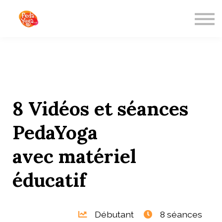
ABOUT US
SIGN IN
SIGN UP
Freebies
8 Vidéos et séances
PedaYoga
avec matériel
éducatif
Débutant
8 séances