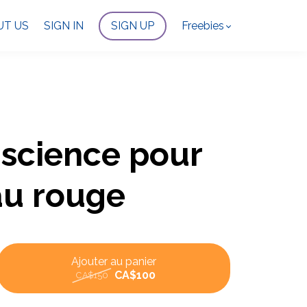
UT US
SIGN IN
SIGN UP
Freebies
nscience pour
au rouge
Ajouter au panier
CA$100
CA$150