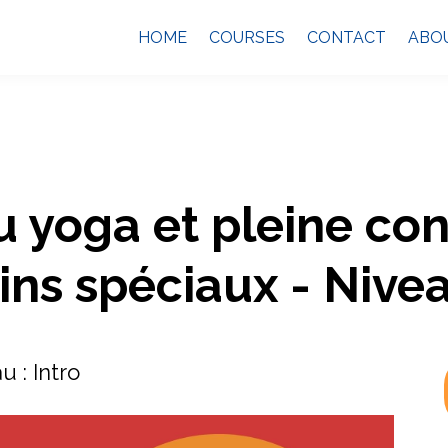
HOME
COURSES
CONTACT
ABO
u yoga et pleine co
ins spéciaux - Nive
u : Intro